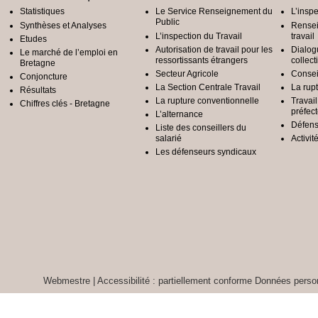
Statistiques
Le Service Renseignement du
L’inspe
Public
Synthèses et Analyses
Rensei
L’inspection du Travail
travail
Etudes
Autorisation de travail pour les
Dialog
Le marché de l’emploi en
ressortissants étrangers
collect
Bretagne
Secteur Agricole
Conseil
Conjoncture
La Section Centrale Travail
La rup
Résultats
La rupture conventionnelle
Travai
Chiffres clés - Bretagne
préfec
L’alternance
Défens
Liste des conseillers du
salarié
Activit
Les défenseurs syndicaux
Webmestre
|
Accessibilité : partiellement conforme
Données person