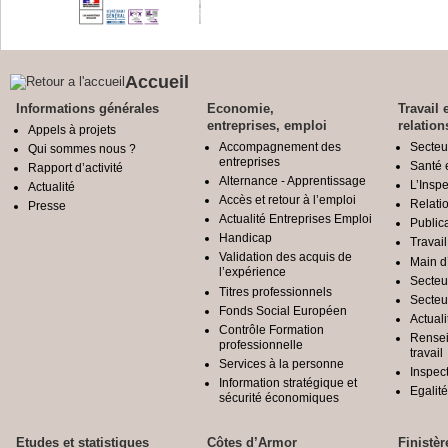
Accueil
Informations générales
Economie,
Travail 
entreprises, emploi
relation
Appels à projets
Accompagnement des
Secteu
Qui sommes nous ?
entreprises
Santé e
Rapport d’activité
Alternance - Apprentissage
L’Inspe
Actualité
Accès et retour à l’emploi
Relatio
Presse
Actualité Entreprises Emploi
Public
Handicap
Travail
Validation des acquis de
Main d
l’expérience
Secteu
Titres professionnels
Secteu
Fonds Social Européen
Actuali
Contrôle Formation
Rensei
professionnelle
travail
Services à la personne
Inspec
Information stratégique et
Egali
sécurité économiques
Etudes et statistiques
Côtes d’Armor
Finistèr