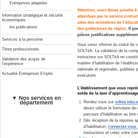
Entreprises adaptées
Attention, vous devez joindre à 
Information stratégique et sécurité
attendues par le service instru
économiques
sites des ministères de l’éducat
les publications
des préfectures de région.
Il po
pièces justificatives supplémen
Services à la personne
Vous serez informé du statut de v
Titres professionnels
SOLTéA. La validation de la compl
instructeur sur SOLTéA ne constitu
Validation des acquis de
matière d’habilitation de l’établiss
l’expérience
nationale et régionales, publiées p
Actualité Entreprises Emploi
exécutoire.
L’établissement que vous représe
solde de la taxe d’apprentissag
▼ Nos services en
département
Rendez-vous sur
soltea.educat
devez utiliser le formulaire 
parcours d’habilitation au titr
Dès réception de la réponse a
d’habilitation,
connectez-vous à
instructions et créez votre co