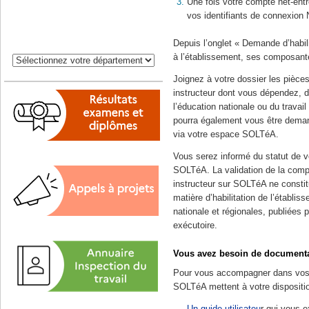
Une fois votre compte net-en
vos identifiants de connexion 
Depuis l’onglet « Demande d’habili
à l’établissement, ses composant
Joignez à votre dossier les pièces
instructeur dont vous dépendez, d
l’éducation nationale ou du travail
pourra également vous être deman
via votre espace SOLTéA.
Vous serez informé du statut de v
SOLTéA. La validation de la compl
instructeur sur SOLTéA ne constitu
matière d’habilitation de l’établiss
nationale et régionales, publiées p
exécutoire.
Vous avez besoin de documenta
Pour vous accompagner dans vos d
SOLTéA mettent à votre dispositi
Un guide utilisateu
r qui vous e