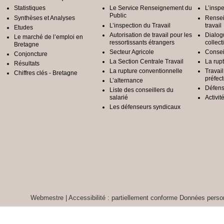
Statistiques
Le Service Renseignement du
L’inspe
Public
Synthèses et Analyses
Rensei
L’inspection du Travail
travail
Etudes
Autorisation de travail pour les
Dialog
Le marché de l’emploi en
ressortissants étrangers
collect
Bretagne
Secteur Agricole
Conseil
Conjoncture
La Section Centrale Travail
La rup
Résultats
La rupture conventionnelle
Travai
Chiffres clés - Bretagne
préfec
L’alternance
Défens
Liste des conseillers du
salarié
Activit
Les défenseurs syndicaux
Webmestre
|
Accessibilité : partiellement conforme
Données person