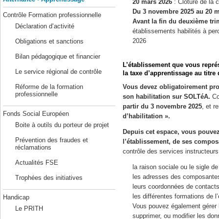
20 mars 2026
: Clôture de la 
Du 3 novembre 2025 au 20 m
Contrôle Formation professionnelle
Avant la fin du deuxième tri
Déclaration d’activité
établissements habilités à per
2026
Obligations et sanctions
Bilan pédagogique et financier
L’établissement que vous représe
Le service régional de contrôle
la taxe d’apprentissage au titre
Vous devez obligatoirement pr
Réforme de la formation
professionnelle
son habilitation sur SOLTéA.
Co
partir du 3 novembre 2025
, et r
Fonds Social Européen
d’habilitation ».
Boite à outils du porteur de projet
Depuis cet espace, vous pouvez 
Prévention des fraudes et
l’établissement, de ses compos
réclamations
contrôle des services instructeur
Actualités FSE
la raison sociale ou le sigle de
les adresses des composantes
Trophées des initiatives
leurs coordonnées de contacts
les différentes formations de l
Handicap
Vous pouvez également gérer 
Le PRITH
supprimer, ou modifier les don