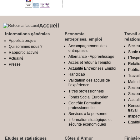
Accueil
Informations générales
Economie,
Travail 
entreprises, emploi
relation
Appels à projets
Accompagnement des
Secteu
Qui sommes nous ?
entreprises
Santé e
Rapport d’activité
Alternance - Apprentissage
L’Inspe
Actualité
Accès et retour à l’emploi
Relatio
Presse
Actualité Entreprises Emploi
Public
Handicap
Travail
Validation des acquis de
Main d
l’expérience
Secteu
Titres professionnels
Secteu
Fonds Social Européen
Actuali
Contrôle Formation
Rensei
professionnelle
travail
Services à la personne
Inspec
Information stratégique et
Egali
sécurité économiques
Etudes et statistiques
Côtes d’Armor
Finistèr