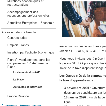
Mutations économiques et
restructurations
Accompagnement des
reconversions professionnelles
Actualités Entreprises - Economie
Accès et retour à l’emploi
Contrats aidés
Emplois Francs
inscription sur les listes fixées pa
(articles L. 6241-5, R. 6241-21 et
Insertion par l’activité économique
Nous vous invitons dès à présent 
Plan d’investissement dans les
compétences / Plateforme La
ligne sur SOLTéA pour que votre ét
Place
solde de la taxe d’apprentissage 
Les lauréats des AAP
Les étapes clés de la campagne 
La Place
la taxe d’apprentissage :
Actualités et interviews
3 novembre 2025
: Ouverture 
dossiers de candidature par l
France Relance
16 janvier 2026
: Fin de la pé
ligne
Alternance - Apprentissage