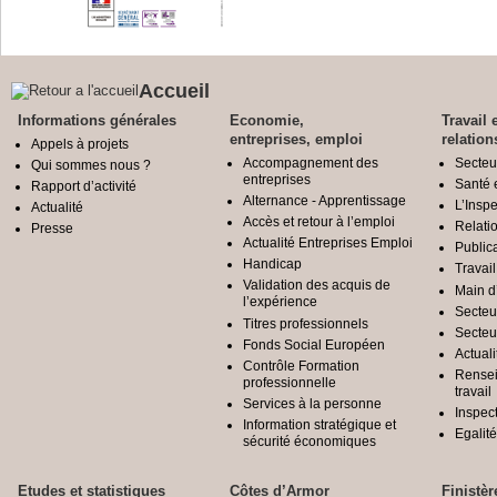
Accueil
Informations générales
Economie,
Travail 
entreprises, emploi
relation
Appels à projets
Accompagnement des
Secteu
Qui sommes nous ?
entreprises
Santé e
Rapport d’activité
Alternance - Apprentissage
L’Inspe
Actualité
Accès et retour à l’emploi
Relatio
Presse
Actualité Entreprises Emploi
Public
Handicap
Travail
Validation des acquis de
Main d
l’expérience
Secteu
Titres professionnels
Secteu
Fonds Social Européen
Actuali
Contrôle Formation
Rensei
professionnelle
travail
Services à la personne
Inspec
Information stratégique et
Egali
sécurité économiques
Etudes et statistiques
Côtes d’Armor
Finistèr