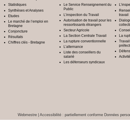
Statistiques
Le Service Renseignement du
L’inspe
Public
Synthèses et Analyses
Rensei
L’inspection du Travail
travail
Etudes
Autorisation de travail pour les
Dialog
Le marché de l’emploi en
ressortissants étrangers
collect
Bretagne
Secteur Agricole
Conseil
Conjoncture
La Section Centrale Travail
La rup
Résultats
La rupture conventionnelle
Travai
Chiffres clés - Bretagne
préfec
L’alternance
Défens
Liste des conseillers du
salarié
Activit
Les défenseurs syndicaux
Webmestre
|
Accessibilité : partiellement conforme
Données person