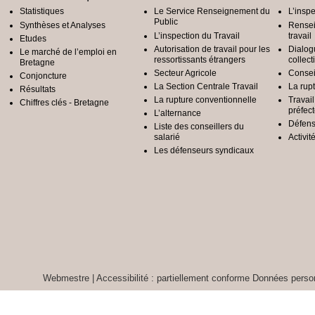
Statistiques
Le Service Renseignement du
L’inspe
Public
Synthèses et Analyses
Rensei
L’inspection du Travail
travail
Etudes
Autorisation de travail pour les
Dialog
Le marché de l’emploi en
ressortissants étrangers
collect
Bretagne
Secteur Agricole
Conseil
Conjoncture
La Section Centrale Travail
La rup
Résultats
La rupture conventionnelle
Travai
Chiffres clés - Bretagne
préfec
L’alternance
Défens
Liste des conseillers du
salarié
Activit
Les défenseurs syndicaux
Webmestre
|
Accessibilité : partiellement conforme
Données person