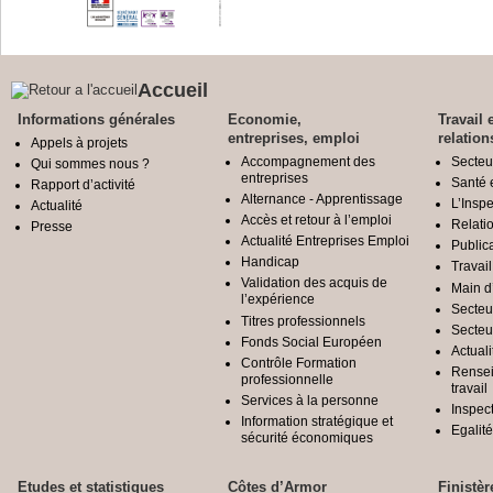
Accueil
Informations générales
Economie,
Travail 
entreprises, emploi
relation
Appels à projets
Accompagnement des
Secteu
Qui sommes nous ?
entreprises
Santé e
Rapport d’activité
Alternance - Apprentissage
L’Inspe
Actualité
Accès et retour à l’emploi
Relatio
Presse
Actualité Entreprises Emploi
Public
Handicap
Travail
Validation des acquis de
Main d
l’expérience
Secteu
Titres professionnels
Secteu
Fonds Social Européen
Actuali
Contrôle Formation
Rensei
professionnelle
travail
Services à la personne
Inspec
Information stratégique et
Egali
sécurité économiques
Etudes et statistiques
Côtes d’Armor
Finistèr