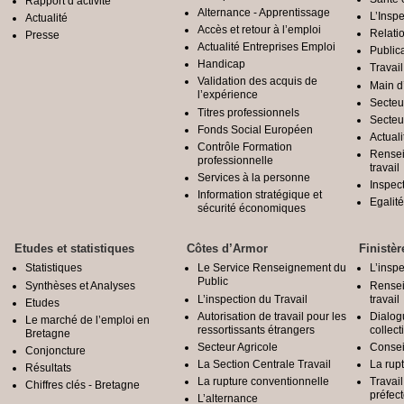
Rapport d’activité
Alternance - Apprentissage
L’Inspe
Actualité
Accès et retour à l’emploi
Relatio
Presse
Actualité Entreprises Emploi
Public
Handicap
Travail
Validation des acquis de
Main d
l’expérience
Secteu
Titres professionnels
Secteu
Fonds Social Européen
Actuali
Contrôle Formation
Rensei
professionnelle
travail
Services à la personne
Inspec
Information stratégique et
Egali
sécurité économiques
Etudes et statistiques
Côtes d’Armor
Finistèr
Statistiques
Le Service Renseignement du
L’inspe
Public
Synthèses et Analyses
Rensei
L’inspection du Travail
travail
Etudes
Autorisation de travail pour les
Dialog
Le marché de l’emploi en
ressortissants étrangers
collect
Bretagne
Secteur Agricole
Conseil
Conjoncture
La Section Centrale Travail
La rup
Résultats
La rupture conventionnelle
Travai
Chiffres clés - Bretagne
préfec
L’alternance