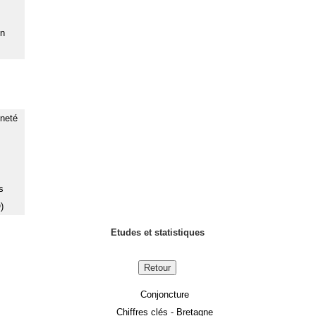
on
nneté
s
)
Etudes et statistiques
Retour
Conjoncture
Chiffres clés - Bretagne