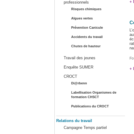
+ 
professionnels
Risques chimiques
Algues vertes
C
Prévention Canicule
L’
au
Accidents du travail
éc
ra
Chutes de hauteur
na
Travail des jeunes
Fo
Enquête SUMER
+ 
CROCT
Di@rbenn
Labellisation Organismes de
formation CHSCT
Publications du CROCT
Relations du travail
Campagne Temps partiel