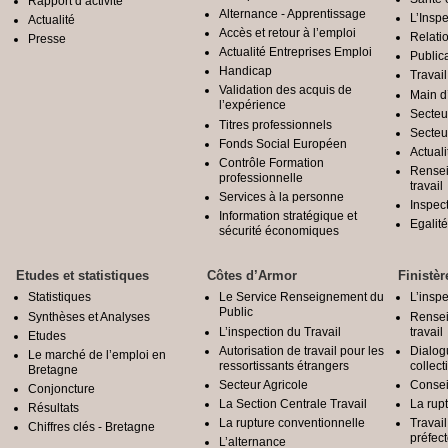
Rapport d’activité
Alternance - Apprentissage
L’Inspe
Actualité
Accès et retour à l’emploi
Relatio
Presse
Actualité Entreprises Emploi
Public
Handicap
Travail
Validation des acquis de
Main d
l’expérience
Secteu
Titres professionnels
Secteu
Fonds Social Européen
Actuali
Contrôle Formation
Rensei
professionnelle
travail
Services à la personne
Inspec
Information stratégique et
Egali
sécurité économiques
Etudes et statistiques
Côtes d’Armor
Finistèr
Statistiques
Le Service Renseignement du
L’inspe
Public
Synthèses et Analyses
Rensei
L’inspection du Travail
travail
Etudes
Autorisation de travail pour les
Dialog
Le marché de l’emploi en
ressortissants étrangers
collect
Bretagne
Secteur Agricole
Conseil
Conjoncture
La Section Centrale Travail
La rup
Résultats
La rupture conventionnelle
Travai
Chiffres clés - Bretagne
préfec
L’alternance