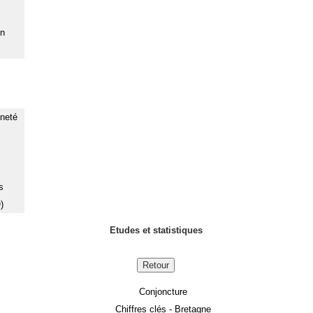
on
nneté
s
)
Etudes et statistiques
Retour
Conjoncture
Chiffres clés - Bretagne