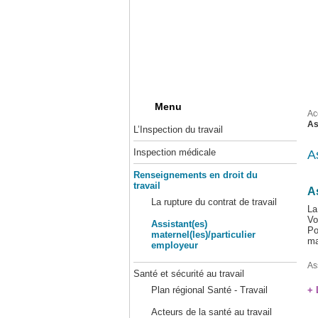
Menu
Ac
As
L’Inspection du travail
Inspection médicale
A
Renseignements en droit du
travail
As
La rupture du contrat de travail
La
Vo
Assistant(es)
Po
maternel(les)/particulier
ma
employeur
As
Santé et sécurité au travail
+ 
Plan régional Santé - Travail
Acteurs de la santé au travail