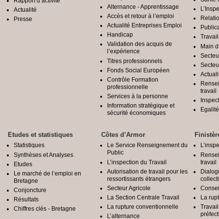
Rapport d’activité
Alternance - Apprentissage
L’Inspe
Actualité
Accès et retour à l’emploi
Relatio
Presse
Actualité Entreprises Emploi
Public
Handicap
Travail
Validation des acquis de
Main d
l’expérience
Secteu
Titres professionnels
Secteu
Fonds Social Européen
Actuali
Contrôle Formation
Rensei
professionnelle
travail
Services à la personne
Inspec
Information stratégique et
Egali
sécurité économiques
Etudes et statistiques
Côtes d’Armor
Finistèr
Statistiques
Le Service Renseignement du
L’inspe
Public
Synthèses et Analyses
Rensei
L’inspection du Travail
travail
Etudes
Autorisation de travail pour les
Dialog
Le marché de l’emploi en
ressortissants étrangers
collect
Bretagne
Secteur Agricole
Conseil
Conjoncture
La Section Centrale Travail
La rup
Résultats
La rupture conventionnelle
Travai
Chiffres clés - Bretagne
préfec
L’alternance