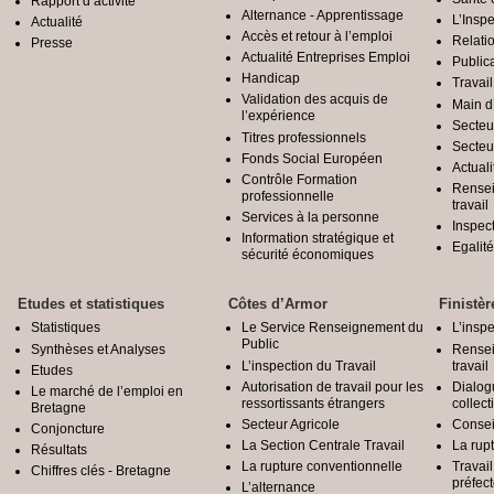
Rapport d’activité
Alternance - Apprentissage
L’Inspe
Actualité
Accès et retour à l’emploi
Relatio
Presse
Actualité Entreprises Emploi
Public
Handicap
Travail
Validation des acquis de
Main d
l’expérience
Secteu
Titres professionnels
Secteu
Fonds Social Européen
Actuali
Contrôle Formation
Rensei
professionnelle
travail
Services à la personne
Inspec
Information stratégique et
Egali
sécurité économiques
Etudes et statistiques
Côtes d’Armor
Finistèr
Statistiques
Le Service Renseignement du
L’inspe
Public
Synthèses et Analyses
Rensei
L’inspection du Travail
travail
Etudes
Autorisation de travail pour les
Dialog
Le marché de l’emploi en
ressortissants étrangers
collect
Bretagne
Secteur Agricole
Conseil
Conjoncture
La Section Centrale Travail
La rup
Résultats
La rupture conventionnelle
Travai
Chiffres clés - Bretagne
préfec
L’alternance