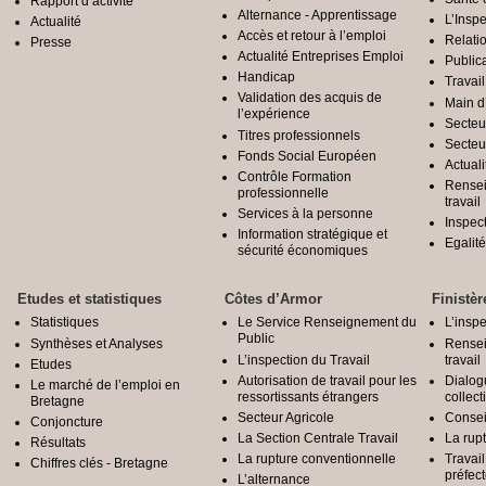
Rapport d’activité
Alternance - Apprentissage
L’Inspe
Actualité
Accès et retour à l’emploi
Relatio
Presse
Actualité Entreprises Emploi
Public
Handicap
Travail
Validation des acquis de
Main d
l’expérience
Secteu
Titres professionnels
Secteu
Fonds Social Européen
Actuali
Contrôle Formation
Rensei
professionnelle
travail
Services à la personne
Inspec
Information stratégique et
Egali
sécurité économiques
Etudes et statistiques
Côtes d’Armor
Finistèr
Statistiques
Le Service Renseignement du
L’inspe
Public
Synthèses et Analyses
Rensei
L’inspection du Travail
travail
Etudes
Autorisation de travail pour les
Dialog
Le marché de l’emploi en
ressortissants étrangers
collect
Bretagne
Secteur Agricole
Conseil
Conjoncture
La Section Centrale Travail
La rup
Résultats
La rupture conventionnelle
Travai
Chiffres clés - Bretagne
préfec
L’alternance