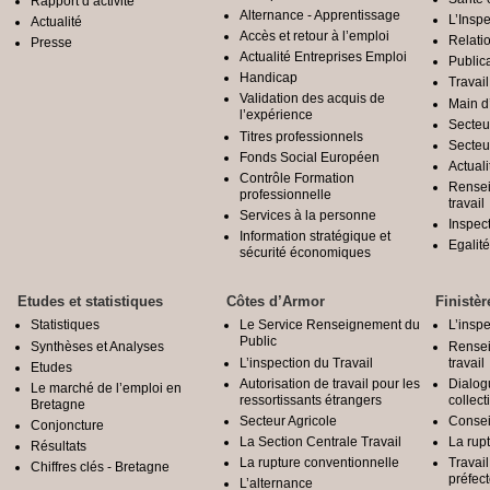
Rapport d’activité
Alternance - Apprentissage
L’Inspe
Actualité
Accès et retour à l’emploi
Relatio
Presse
Actualité Entreprises Emploi
Public
Handicap
Travail
Validation des acquis de
Main d
l’expérience
Secteu
Titres professionnels
Secteu
Fonds Social Européen
Actuali
Contrôle Formation
Rensei
professionnelle
travail
Services à la personne
Inspec
Information stratégique et
Egali
sécurité économiques
Etudes et statistiques
Côtes d’Armor
Finistèr
Statistiques
Le Service Renseignement du
L’inspe
Public
Synthèses et Analyses
Rensei
L’inspection du Travail
travail
Etudes
Autorisation de travail pour les
Dialog
Le marché de l’emploi en
ressortissants étrangers
collect
Bretagne
Secteur Agricole
Conseil
Conjoncture
La Section Centrale Travail
La rup
Résultats
La rupture conventionnelle
Travai
Chiffres clés - Bretagne
préfec
L’alternance