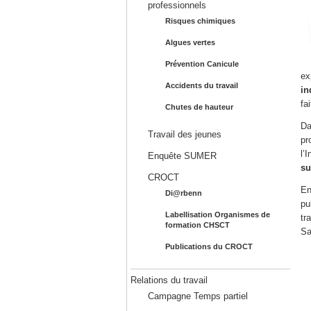
professionnels
Risques chimiques
Algues vertes
Prévention Canicule
ex
Accidents du travail
in
fa
Chutes de hauteur
Da
Travail des jeunes
pr
l’
Enquête SUMER
su
CROCT
En
Di@rbenn
pu
Labellisation Organismes de
tr
formation CHSCT
Sa
Publications du CROCT
Relations du travail
Campagne Temps partiel