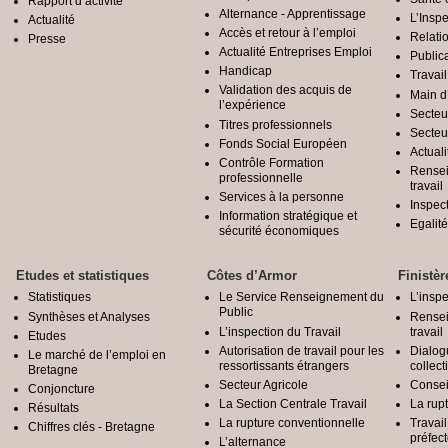
Rapport d’activité
Alternance - Apprentissage
L’Inspe
Actualité
Accès et retour à l’emploi
Relatio
Presse
Actualité Entreprises Emploi
Public
Handicap
Travail
Validation des acquis de
Main d
l’expérience
Secteu
Titres professionnels
Secteu
Fonds Social Européen
Actuali
Contrôle Formation
Rensei
professionnelle
travail
Services à la personne
Inspec
Information stratégique et
Egali
sécurité économiques
Etudes et statistiques
Côtes d’Armor
Finistèr
Statistiques
Le Service Renseignement du
L’inspe
Public
Synthèses et Analyses
Rensei
L’inspection du Travail
travail
Etudes
Autorisation de travail pour les
Dialog
Le marché de l’emploi en
ressortissants étrangers
collect
Bretagne
Secteur Agricole
Conseil
Conjoncture
La Section Centrale Travail
La rup
Résultats
La rupture conventionnelle
Travai
Chiffres clés - Bretagne
préfec
L’alternance