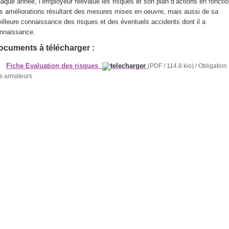
aque année, l’employeur réévalue les risques et son plan d’actions en foncti
s améliorations résultant des mesures mises en oeuvre, mais aussi de sa
illeure connaissance des risques et des éventuels accidents dont il a
nnaissance.
ocuments à télécharger :
Fiche Evaluation des risques
(PDF / 114.8 kio) / Obligation
s armateurs