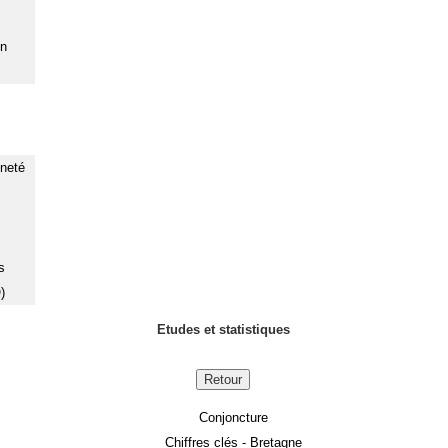
on
nneté
s
)
Etudes et statistiques
Retour
Conjoncture
Chiffres clés - Bretagne