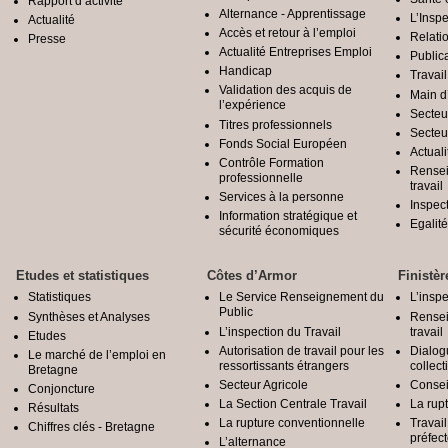
Rapport d’activité
Alternance - Apprentissage
L’Inspe
Actualité
Accès et retour à l’emploi
Relatio
Presse
Actualité Entreprises Emploi
Public
Handicap
Travail
Validation des acquis de
Main d
l’expérience
Secteu
Titres professionnels
Secteu
Fonds Social Européen
Actuali
Contrôle Formation
Rensei
professionnelle
travail
Services à la personne
Inspec
Information stratégique et
Egali
sécurité économiques
Etudes et statistiques
Côtes d’Armor
Finistèr
Statistiques
Le Service Renseignement du
L’inspe
Public
Synthèses et Analyses
Rensei
L’inspection du Travail
travail
Etudes
Autorisation de travail pour les
Dialog
Le marché de l’emploi en
ressortissants étrangers
collect
Bretagne
Secteur Agricole
Conseil
Conjoncture
La Section Centrale Travail
La rup
Résultats
La rupture conventionnelle
Travai
Chiffres clés - Bretagne
préfec
L’alternance