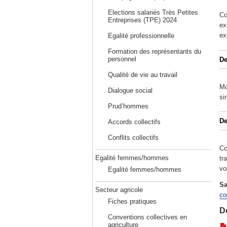
Elections salariés Très Petites
Co
Entreprises (TPE) 2024
ex
ex
Egalité professionnelle
Formation des représentants du
personnel
De
Qualité de vie au travail
Mo
Dialogue social
si
Prud’hommes
De
Accords collectifs
Conflits collectifs
Co
Egalité femmes/hommes
tr
vo
Egalité femmes/hommes
Sa
Secteur agricole
co
Fiches pratiques
D
Conventions collectives en
agriculture