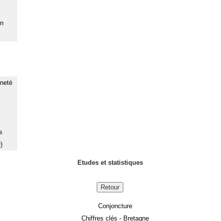
on
nneté
s
)
Etudes et statistiques
Retour
Conjoncture
Chiffres clés - Bretagne