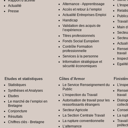
Rapport d’activité
Alternance - Apprentissage
L’Inspe
Actualité
Accès et retour à l’emploi
Relatio
Presse
Actualité Entreprises Emploi
Public
Handicap
Travail
Validation des acquis de
Main d
l’expérience
Secteu
Titres professionnels
Secteu
Fonds Social Européen
Actuali
Contrôle Formation
Rensei
professionnelle
travail
Services à la personne
Inspec
Information stratégique et
Egali
sécurité économiques
Etudes et statistiques
Côtes d’Armor
Finistèr
Statistiques
Le Service Renseignement du
L’inspe
Public
Synthèses et Analyses
Rensei
L’inspection du Travail
travail
Etudes
Autorisation de travail pour les
Dialog
Le marché de l’emploi en
ressortissants étrangers
collect
Bretagne
Secteur Agricole
Conseil
Conjoncture
La Section Centrale Travail
La rup
Résultats
La rupture conventionnelle
Travai
Chiffres clés - Bretagne
préfec
L’alternance