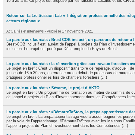
16 à 25 ans. Ce projet est proposé par les Missions Locales et les CFA 
Actualités et interviews - Publié le 16 décembre 2021
+ Lire la suite
Retour sur la 1re Session Lab « Intégration professionnelle des réfug
acteurs régionaux
Actualités et interviews - Publié le 17 novembre 2021
+ Lire la suite
La parole aux lauréats : Brest COB inclusif, un parcours de retour à 
Brest-COB inclusif est lauréat de l’appel à projets du Plan d’Investiss
inclusion. Le projet est porté par Défis emploi du Pays de Brest.
Actualités et interviews - Publié le 17 novembre 2021
+ Lire la suite
La parole aux lauréats : la réinsertion grâce aux travaux forestiers 
Le projet en bref : C’est un dispositif transitoire de repérage, d’accueil,
jeunes de 16 à 30 ans, en errance ou en début de processus de marginalis
pratiques professionnelles lors de chantiers forestiers (…)
La parole aux lauréats : Sésame, le projet d’AKTO
Actualités et interviews - Publié le 27 octobre 2021
+ Lire la suite
Le projet en bref : Un programme de formation au métier de commis de c
de l’appel à projets du Plan d’Investissement dans les Compétences Intég
Actualités et interviews - Publié le 27 octobre 2021
+ Lire la suite
La parole aux lauréats : #DémarreTaStory, la prépa apprentissage d
Le projet en bref : La prépa apprentissage vise à accompagner les personn
par la voie de l’apprentissage. #DémarreTaStory avec les Maisons Familia
l’appel à projets du Plan d’Investissement dans les Compétences (…)