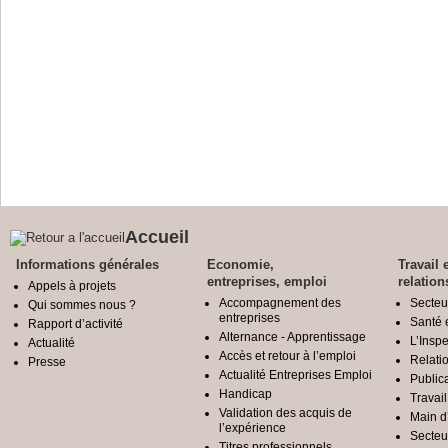
Accueil
Informations générales
Economie,
Travail 
entreprises, emploi
relation
Appels à projets
Accompagnement des
Secteu
Qui sommes nous ?
entreprises
Santé e
Rapport d’activité
Alternance - Apprentissage
L’Inspe
Actualité
Accès et retour à l’emploi
Relatio
Presse
Actualité Entreprises Emploi
Public
Handicap
Travail
Validation des acquis de
Main d
l’expérience
Secteu
Titres professionnels