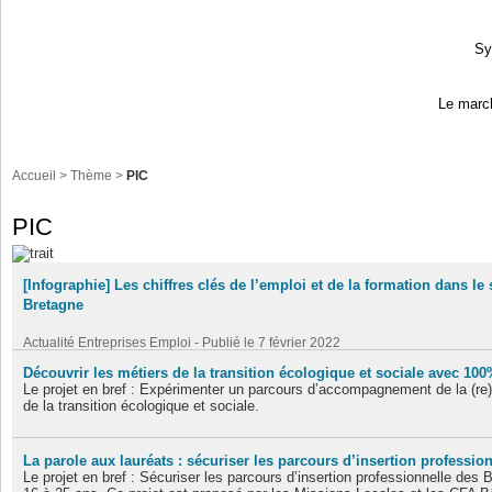
Sy
Le march
Accueil
> Thème >
PIC
PIC
[Infographie] Les chiffres clés de l’emploi et de la formation dans le
Bretagne
Actualité Entreprises Emploi - Publié le 7 février 2022
+ Lire la suite
Découvrir les métiers de la transition écologique et sociale avec 100
Le projet en bref : Expérimenter un parcours d’accompagnement de la (re)
de la transition écologique et sociale.
Actualités et interviews - Publié le 21 janvier 2022
+ Lire la suite
La parole aux lauréats : sécuriser les parcours d’insertion professio
Le projet en bref : Sécuriser les parcours d’insertion professionnelle des B