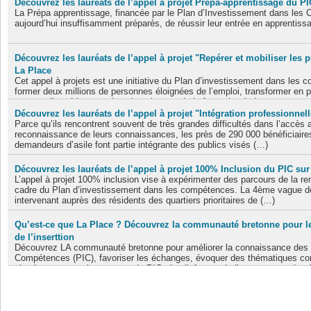
Découvrez les lauréats de l’appel à projet Prépa-apprentissage du PI
Actualités et interviews - Publié le 27 octobre 2021
+ Lire la suite
La Prépa apprentissage, financée par le Plan d’Investissement dans les 
aujourd’hui insuffisamment préparés, de réussir leur entrée en apprentiss
Les lauréats des AAP - Publié le 12 juillet 2021
+ Lire la suite
Découvrez les lauréats de l’appel à projet "Repérer et mobiliser les p
La Place
Cet appel à projets est une initiative du Plan d’investissement dans les
former deux millions de personnes éloignées de l’emploi, transformer en 
acteurs d’expérimenter dans les champs de la formation (…)
Découvrez les lauréats de l’appel à projet "Intégration professionnel
Parce qu’ils rencontrent souvent de très grandes difficultés dans l’accès a
Les lauréats des AAP - Publié le 12 juillet 2021
reconnaissance de leurs connaissances, les près de 290 000 bénéficiaires 
+ Lire la suite
demandeurs d’asile font partie intégrante des publics visés (…)
Découvrez les lauréats de l’appel à projet 100% Inclusion du PIC sur
Les lauréats des AAP - Publié le 12 juillet 2021
+ Lire la suite
L’appel à projet 100% inclusion vise à expérimenter des parcours de la rem
cadre du Plan d’investissement dans les compétences. La 4ème vague de 
intervenant auprès des résidents des quartiers prioritaires de (…)
Qu’est-ce que La Place ? Découvrez la communauté bretonne pour les
Les lauréats des AAP - Publié le 12 juillet 2021
+ Lire la suite
de l’inserttion
Découvrez LA communauté bretonne pour améliorer la connaissance des p
Compétences (PIC), favoriser les échanges, évoquer des thématiques c
simple, pour tous les acteurs du PIC, de s’informer de l’avancement des 
La Place - Publié le 10 juin 2021
+ Lire la suite