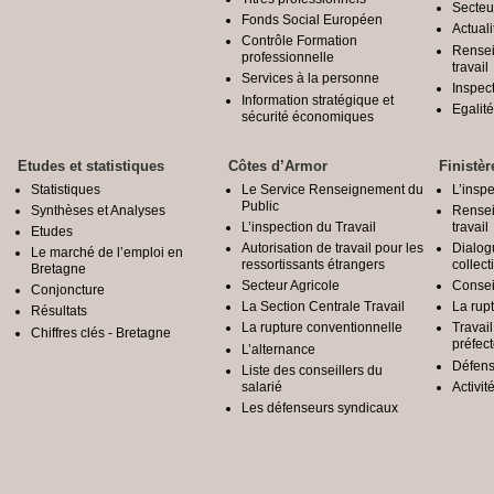
Secteu
Fonds Social Européen
Actuali
Contrôle Formation
Rensei
professionnelle
travail
Services à la personne
Inspec
Information stratégique et
Egali
sécurité économiques
Etudes et statistiques
Côtes d’Armor
Finistèr
Statistiques
Le Service Renseignement du
L’inspe
Public
Synthèses et Analyses
Rensei
L’inspection du Travail
travail
Etudes
Autorisation de travail pour les
Dialog
Le marché de l’emploi en
ressortissants étrangers
collect
Bretagne
Secteur Agricole
Conseil
Conjoncture
La Section Centrale Travail
La rup
Résultats
La rupture conventionnelle
Travai
Chiffres clés - Bretagne
préfec
L’alternance
Défens
Liste des conseillers du
salarié
Activit
Les défenseurs syndicaux