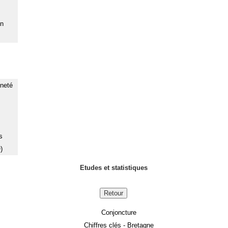
on
nneté
s
)
Etudes et statistiques
Retour
Conjoncture
Chiffres clés - Bretagne