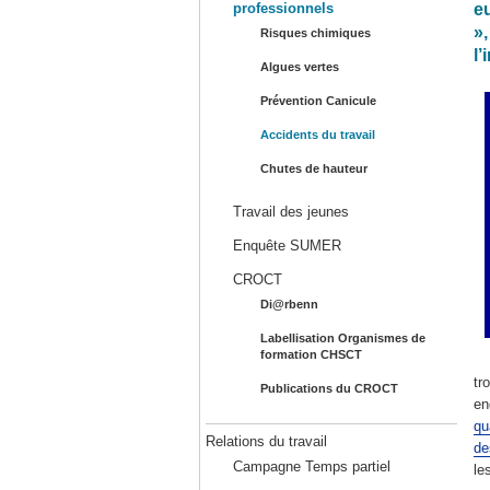
e
professionnels
»
Risques chimiques
l’
Algues vertes
Prévention Canicule
Accidents du travail
Chutes de hauteur
Travail des jeunes
Enquête SUMER
CROCT
Di@rbenn
Labellisation Organismes de
formation CHSCT
tr
Publications du CROCT
en
qu
Relations du travail
de
Campagne Temps partiel
le