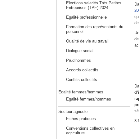
Elections salariés Très Petites
Da
Entreprises (TPE) 2024
20
qu
Egalité professionnelle
de
Formation des représentants du
personnel
Un
de
Qualité de vie au travail
ac
Dialogue social
Prud’hommes
Accords collectifs
Conflits collectifs
Da
Egalité femmes/hommes
d’
ra
Egalité femmes/hommes
pr
sé
Secteur agricole
Fiches pratiques
3 
Conventions collectives en
agriculture