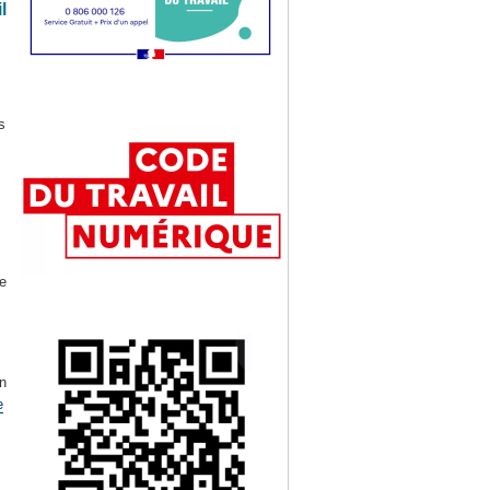
l
s
e
on
e